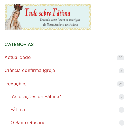
Quem somos nós
CATEGORIAS
Actualidade
20
Ciência confirma Igreja
4
Devoções
21
"As orações de Fátima"
2
Fátima
3
O Santo Rosário
1