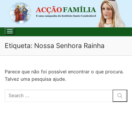
Saltar
para
conteúdo
Etiqueta:
Nossa Senhora Rainha
Pesquisar
Parece que não foi possível encontrar o que procura.
por:
Talvez uma pesquisa ajude.
Início
Pesquisar
Loja
por:
Blog
Santo do Dia