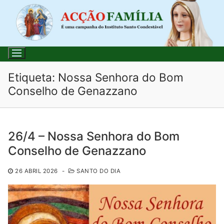
Saltar
para
conteúdo
Etiqueta:
Nossa Senhora do Bom
Conselho de Genazzano
Pesquisar
por:
26/4 – Nossa Senhora do Bom
Início
Conselho de Genazzano
Loja
26 ABRIL 2026
-
SANTO DO DIA
Blog
Santo do Dia