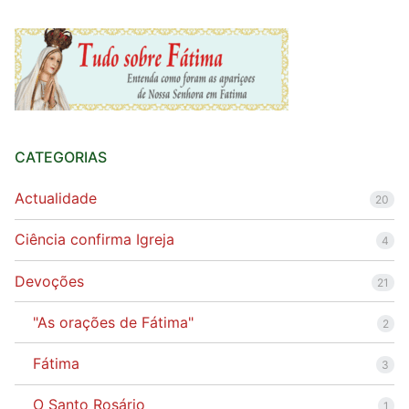
CATEGORIAS
Actualidade
20
Ciência confirma Igreja
4
Devoções
21
"As orações de Fátima"
2
Fátima
3
O Santo Rosário
1