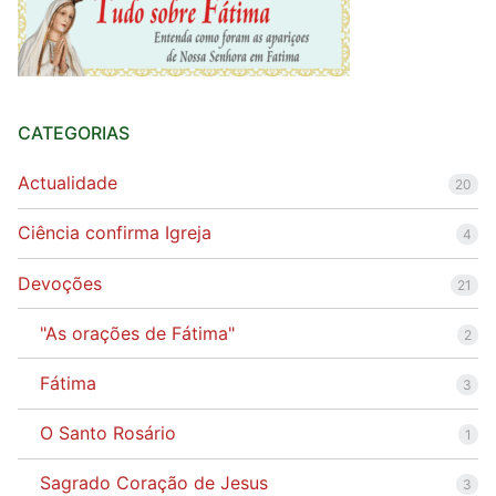
CATEGORIAS
Actualidade
20
Ciência confirma Igreja
4
Devoções
21
"As orações de Fátima"
2
Fátima
3
O Santo Rosário
1
Sagrado Coração de Jesus
3