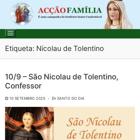
Saltar
para
conteúdo
Etiqueta:
Nicolau de Tolentino
Pesquisar
10/9 – São Nicolau de Tolentino,
por:
Confessor
Início
10 SETEMBRO 2025
-
SANTO DO DIA
Loja
Blog
Santo do Dia