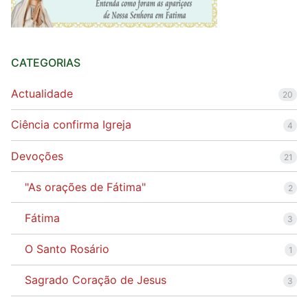
CATEGORIAS
Actualidade
20
Ciência confirma Igreja
4
Devoções
21
"As orações de Fátima"
2
Fátima
3
O Santo Rosário
1
Sagrado Coração de Jesus
3