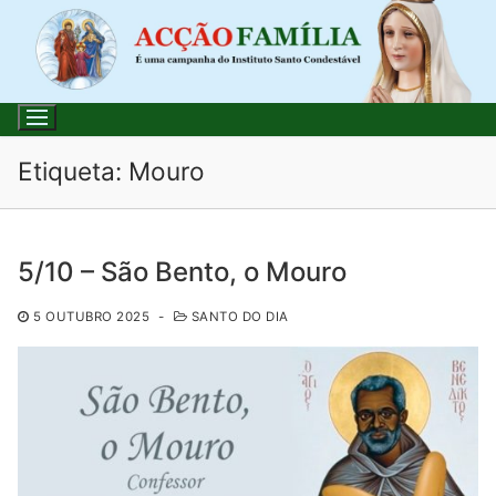
Saltar
para
conteúdo
Etiqueta:
Mouro
Pesquisar
5/10 – São Bento, o Mouro
por:
5 OUTUBRO 2025
-
SANTO DO DIA
Início
Loja
Blog
Santo do Dia