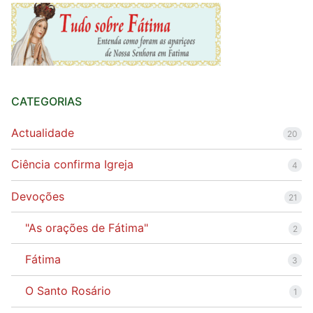
CATEGORIAS
Actualidade
20
Ciência confirma Igreja
4
Devoções
21
"As orações de Fátima"
2
Fátima
3
O Santo Rosário
1