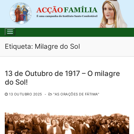
Saltar
para
conteúdo
Etiqueta:
Milagre do Sol
Pesquisar
13 de Outubro de 1917 – O milagre
por:
do Sol!
Início
13 OUTUBRO 2025
-
"AS ORAÇÕES DE FÁTIMA"
Loja
Blog
Santo do Dia