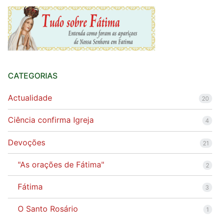
Quem somos nós
CATEGORIAS
Actualidade
20
Ciência confirma Igreja
4
Devoções
21
"As orações de Fátima"
2
Fátima
3
O Santo Rosário
1