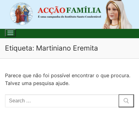
Saltar
para
conteúdo
Etiqueta:
Martiniano Eremita
Pesquisar
Parece que não foi possível encontrar o que procura.
por:
Talvez uma pesquisa ajude.
Início
Pesquisar
Loja
por:
Blog
Santo do Dia