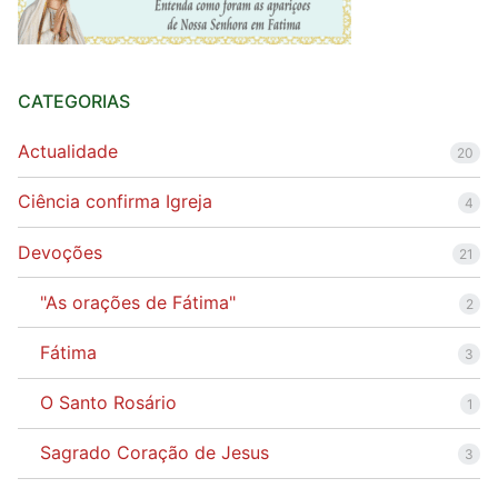
CATEGORIAS
Actualidade
20
Ciência confirma Igreja
4
Devoções
21
"As orações de Fátima"
2
Fátima
3
O Santo Rosário
1
Sagrado Coração de Jesus
3