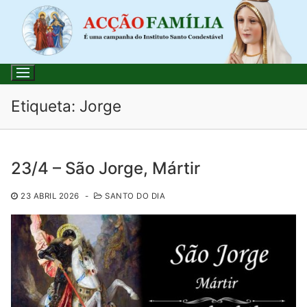
Saltar
para
conteúdo
Etiqueta:
Jorge
Pesquisar
23/4 – São Jorge, Mártir
por:
23 ABRIL 2026
-
SANTO DO DIA
Início
Loja
Blog
Santo do Dia