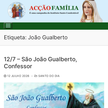
Saltar
para
conteúdo
Etiqueta:
João Gualberto
Pesquisar
12/7 – São João Gualberto,
por:
Confessor
Início
12 JULHO 2026
-
SANTO DO DIA
Loja
Blog
Santo do Dia