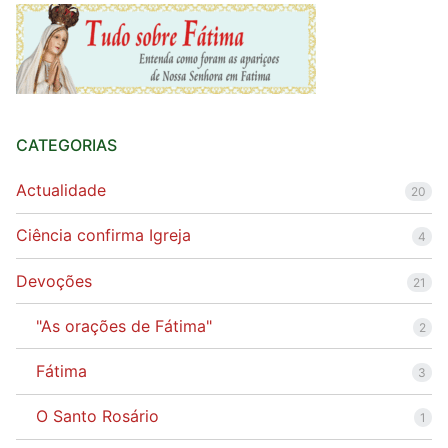
CATEGORIAS
Actualidade
20
Ciência confirma Igreja
4
Devoções
21
"As orações de Fátima"
2
Fátima
3
O Santo Rosário
1