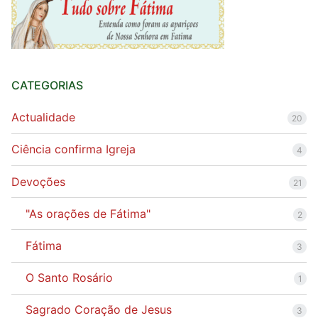
CATEGORIAS
Actualidade
20
Ciência confirma Igreja
4
Devoções
21
"As orações de Fátima"
2
Fátima
3
O Santo Rosário
1
Sagrado Coração de Jesus
3