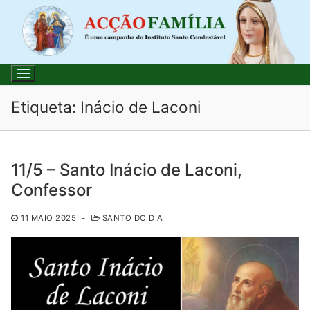
Saltar
para
conteúdo
Etiqueta:
Inácio de Laconi
Pesquisar
11/5 – Santo Inácio de Laconi,
por:
Confessor
Início
11 MAIO 2025
-
SANTO DO DIA
Loja
Blog
Santo do Dia