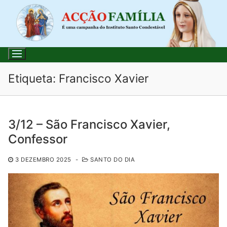
Saltar
para
conteúdo
Etiqueta:
Francisco Xavier
Pesquisar
3/12 – São Francisco Xavier,
por:
Confessor
Início
3 DEZEMBRO 2025
-
SANTO DO DIA
Loja
Blog
Santo do Dia