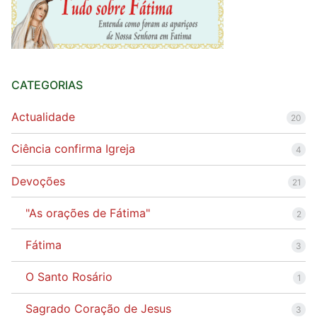
CATEGORIAS
Actualidade
20
Ciência confirma Igreja
4
Devoções
21
"As orações de Fátima"
2
Fátima
3
O Santo Rosário
1
Sagrado Coração de Jesus
3