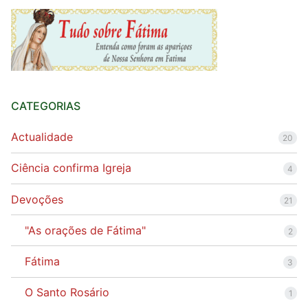
Quem somos nós
CATEGORIAS
Actualidade
20
Ciência confirma Igreja
4
Devoções
21
"As orações de Fátima"
2
Fátima
3
O Santo Rosário
1