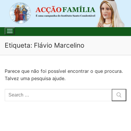
Saltar
para
conteúdo
Etiqueta:
Flávio Marcelino
Pesquisar
Parece que não foi possível encontrar o que procura.
por:
Talvez uma pesquisa ajude.
Início
Pesquisar
Loja
por:
Blog
Santo do Dia