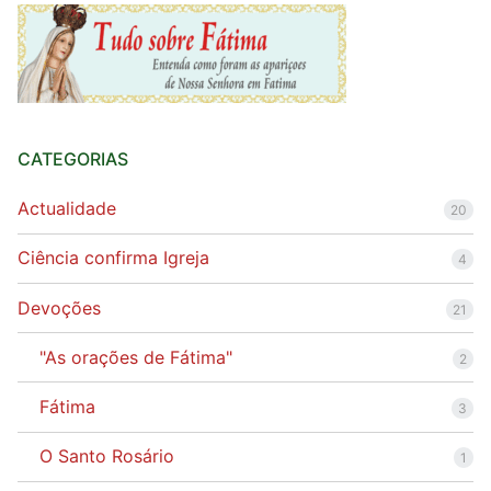
CATEGORIAS
Actualidade
20
Ciência confirma Igreja
4
Devoções
21
"As orações de Fátima"
2
Fátima
3
O Santo Rosário
1