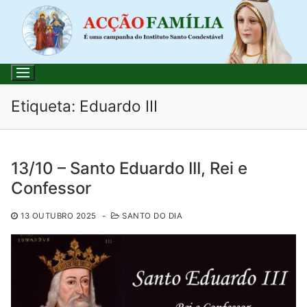
Saltar
para
conteúdo
Etiqueta:
Eduardo III
Pesquisar
13/10 – Santo Eduardo III, Rei e
por:
Confessor
Início
13 OUTUBRO 2025
-
SANTO DO DIA
Loja
Blog
Santo do Dia