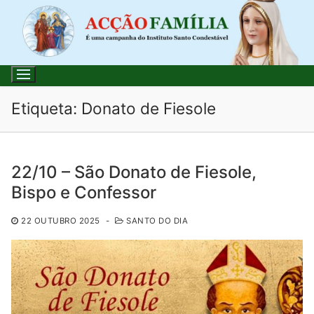
Saltar
para
conteúdo
Etiqueta:
Donato de Fiesole
Pesquisar
22/10 – São Donato de Fiesole,
por:
Bispo e Confessor
Início
22 OUTUBRO 2025
-
SANTO DO DIA
Loja
Blog
Santo do Dia