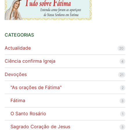
CATEGORIAS
Actualidade
20
Ciência confirma Igreja
4
Devoções
21
"As orações de Fátima"
2
Fátima
3
O Santo Rosário
1
Sagrado Coração de Jesus
3