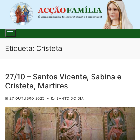
Saltar
para
conteúdo
Etiqueta:
Cristeta
Pesquisar
27/10 – Santos Vicente, Sabina e
por:
Cristeta, Mártires
Início
27 OUTUBRO 2025
-
SANTO DO DIA
Loja
Blog
Santo do Dia