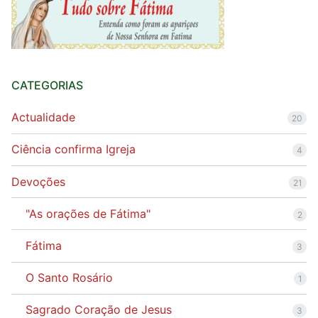
CATEGORIAS
Actualidade
20
Ciência confirma Igreja
4
Devoções
21
"As orações de Fátima"
2
Fátima
3
O Santo Rosário
1
Sagrado Coração de Jesus
3