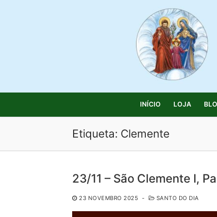
Saltar
para
conteúdo
INÍCIO
LOJA
BL
Etiqueta:
Clemente
Pesquisar
23/11 – São Clemente I, Pa
por:
23 NOVEMBRO 2025
-
SANTO DO DIA
Início