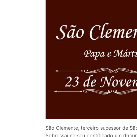
Loja
Blog
Santo do Dia
Quem somos nós
CARRINHO
São Clemente, terceiro sucessor de São
Sobressai no seu pontificado um docu