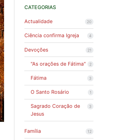
CATEGORIAS
Actualidade
20
Ciência confirma Igreja
4
Devoções
21
"As orações de Fátima"
2
Fátima
3
O Santo Rosário
1
Sagrado Coração de
3
Jesus
Família
12