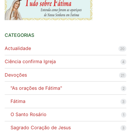
CATEGORIAS
Actualidade
20
Ciência confirma Igreja
4
Devoções
21
"As orações de Fátima"
2
Fátima
3
O Santo Rosário
1
Sagrado Coração de Jesus
3