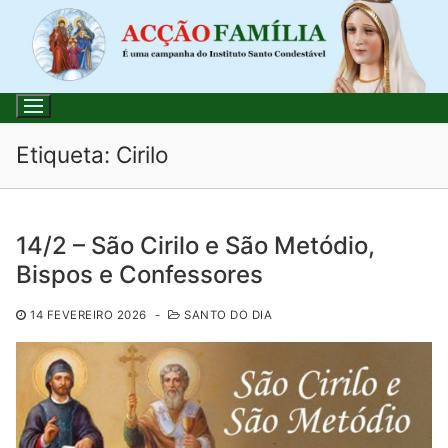
Saltar
para
conteúdo
Etiqueta:
Cirilo
Pesquisar
14/2 – São Cirilo e São Metódio,
por:
Bispos e Confessores
Início
14 FEVEREIRO 2026
-
SANTO DO DIA
Loja
Blog
Santo do Dia