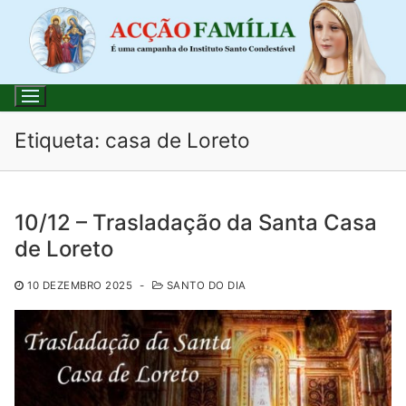
Saltar
para
conteúdo
Etiqueta:
casa de Loreto
Pesquisar
10/12 – Trasladação da Santa Casa
por:
de Loreto
Início
10 DEZEMBRO 2025
-
SANTO DO DIA
Loja
Blog
Santo do Dia