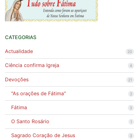
CATEGORIAS
Actualidade
20
Ciência confirma Igreja
4
Devoções
21
"As orações de Fátima"
2
Fátima
3
O Santo Rosário
1
Sagrado Coração de Jesus
3