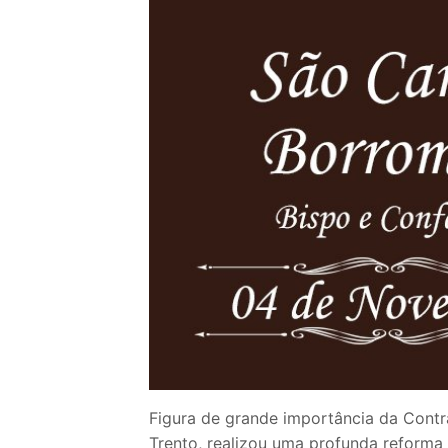
Loja
Blog
Santo do Dia
Quem somos nós
CARRINHO
Figura de grande importância da Contr
Trento, realizou uma profunda reforma