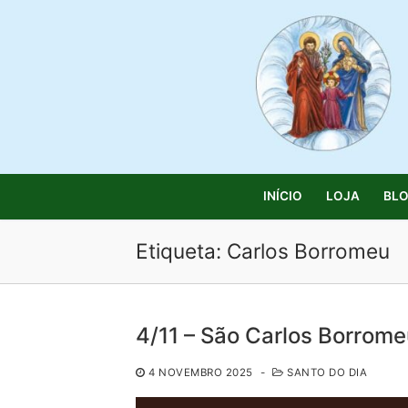
Saltar
para
conteúdo
INÍCIO
LOJA
BL
Etiqueta:
Carlos Borromeu
Pesquisar
4/11 – São Carlos Borrome
por:
4 NOVEMBRO 2025
-
SANTO DO DIA
Início