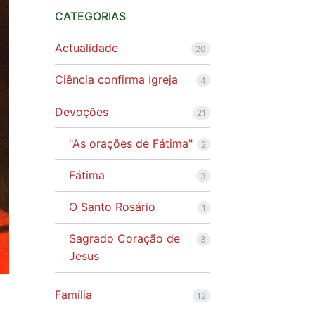
CATEGORIAS
Actualidade
20
Ciência confirma Igreja
4
Devoções
21
"As orações de Fátima"
2
Fátima
3
O Santo Rosário
1
Sagrado Coração de
3
Jesus
Família
12