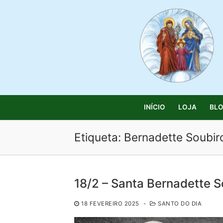
Saltar
para
conteúdo
INÍCIO
LOJA
BL
Etiqueta:
Bernadette Soubir
Pesquisar
18/2 – Santa Bernadette S
por:
18 FEVEREIRO 2025
-
SANTO DO DIA
Início