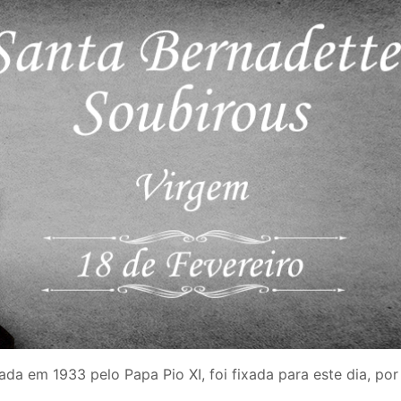
ada em 1933 pelo Papa Pio XI, foi fixada para este dia, por