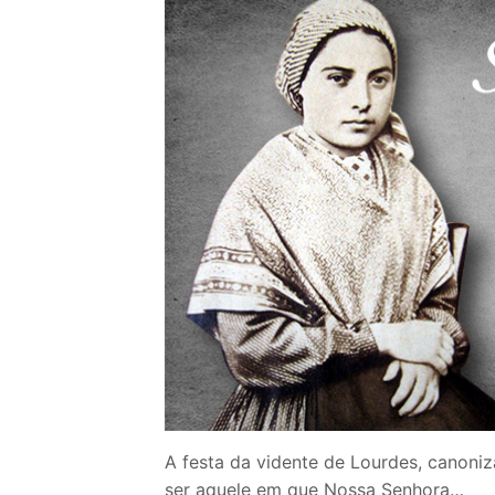
Loja
Blog
Santo do Dia
Quem somos nós
CARRINHO
A festa da vidente de Lourdes, canoniz
ser aquele em que Nossa Senhora…