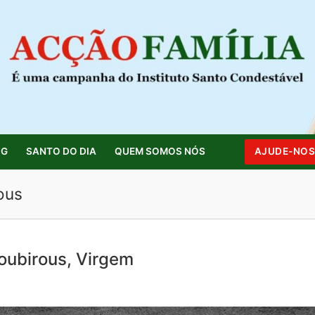
OG
SANTO DO DIA
QUEM SOMOS NÓS
AJUDE-NO
ous
Pesquisar por:
oubirous, Virgem