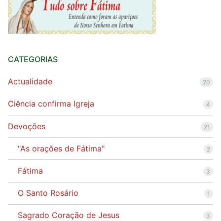
CATEGORIAS
Actualidade
20
Ciência confirma Igreja
4
Devoções
21
"As orações de Fátima"
2
Fátima
3
O Santo Rosário
1
Sagrado Coração de Jesus
3