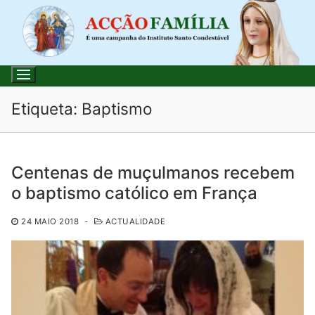
Saltar
para
conteúdo
Etiqueta:
Baptismo
Pesquisar
Centenas de muçulmanos recebem
por:
o baptismo católico em França
Início
24 MAIO 2018
-
ACTUALIDADE
Loja
Blog
Santo do Dia