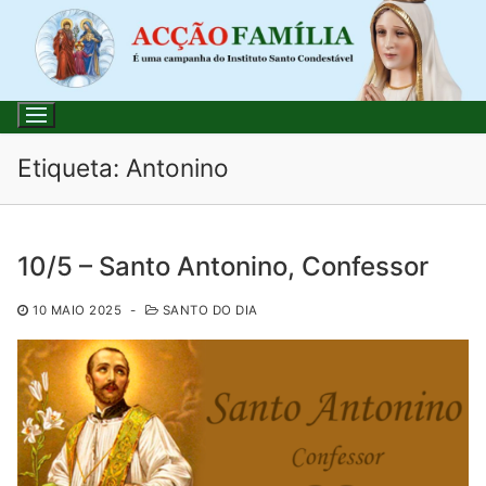
Saltar
para
conteúdo
Etiqueta:
Antonino
Pesquisar
10/5 – Santo Antonino, Confessor
por:
10 MAIO 2025
-
SANTO DO DIA
Início
Loja
Blog
Santo do Dia