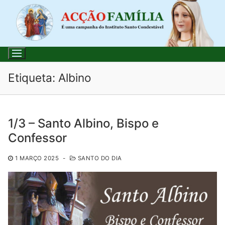
Saltar
para
conteúdo
Etiqueta:
Albino
Pesquisar
1/3 – Santo Albino, Bispo e
por:
Confessor
Início
1 MARÇO 2025
-
SANTO DO DIA
Loja
Blog
Santo do Dia