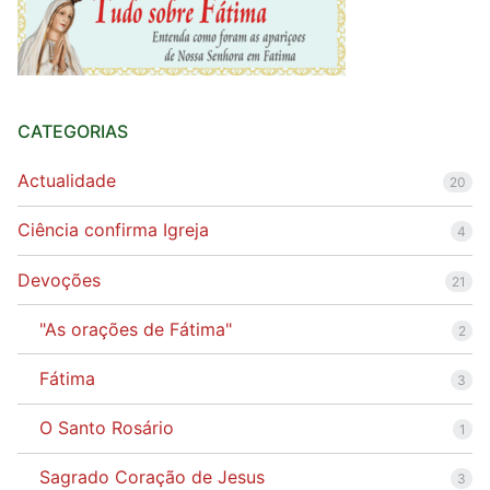
CATEGORIAS
Actualidade
20
Ciência confirma Igreja
4
Devoções
21
"As orações de Fátima"
2
Fátima
3
O Santo Rosário
1
Sagrado Coração de Jesus
3