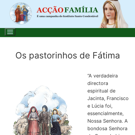
Saltar
para
conteúdo
Os pastorinhos de Fátima
Pesquisar
por:
“A verdadeira
directora
Início
espiritual de
Jacinta, Francisco
Loja
e Lúcia foi,
essencialmente,
Blog
Nossa Senhora. A
Santo do Dia
bondosa Senhora