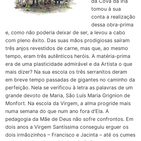
da Cova da Iria
Quem somos nós
tomou à sua
conta a realização
dessa obra-prima
e, como não poderia deixar de ser, a levou a cabo
com pleno êxito. Das suas mãos prodigiosas saíram
três anjos revestidos de carne, mas que, ao mesmo
tempo, eram três autênticos heróis. A matéria-prima
era de uma plasticidade admirável e da Artista o que
mais dizer? Na sua escola os três serranitos deram
em breve tempo passadas de gigantes no caminho da
perfeição. Nela se verificou à letra as palavras de um
grande devoto de Maria, São Luís Maria Grignion de
Monfort. Na escola da Virgem, a alma progride mais
numa semana do que num ano fora d’Ela. A
pedagogia da Mãe de Deus não sofre confrontos. Em
dois anos a Virgem Santíssima conseguiu erguer os
dois irmãozinhos – Francisco e Jacinta – até os cumes