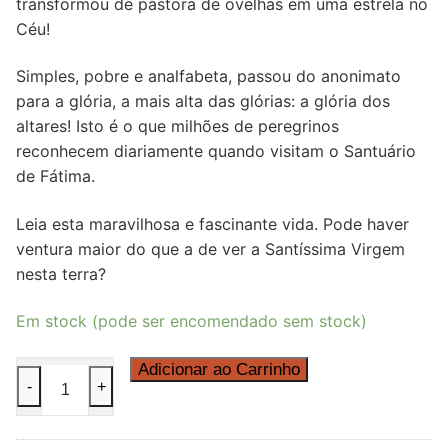
transformou de pastora de ovelhas em uma estrela no
Céu!
Simples, pobre e analfabeta, passou do anonimato
para a glória, a mais alta das glórias: a glória dos
altares! Isto é o que milhões de peregrinos
reconhecem diariamente quando visitam o Santuário
de Fátima.
Leia esta maravilhosa e fascinante vida. Pode haver
ventura maior do que a de ver a Santíssima Virgem
nesta terra?
Em stock (pode ser encomendado sem stock)
Quantidade
Adicionar ao Carrinho
-
+
de
O
Segredo