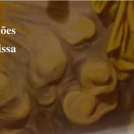
ções
issa