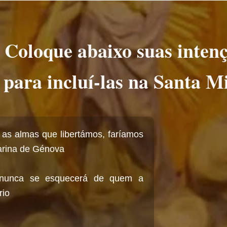
Coloque abaixo suas inten
para incluí-las na Santa M
as almas que libertámos, faríamos
tarina de Génova
o nunca se esquecerá de quem a
rio